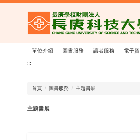
跳
到
主
要
內
容
區
單位介紹
圖書服務
讀者服務
電子資
:::
首頁
圖書服務
主題書展
主題書展