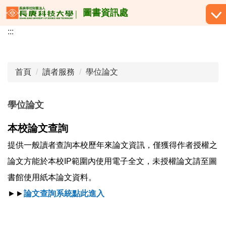
跳
圖書資訊處
到
:::
主
要
內
容
首頁
讀者服務
學位論文
區
學位論文
本校論文查詢
提供一般讀者查詢本校歷年來論文資訊，僅獲得作者授權之
論文方能於本校IP範圍內使用電子全文，未授權論文請至圖
書館使用紙本論文資料。
►►
論文查詢系統點此進入