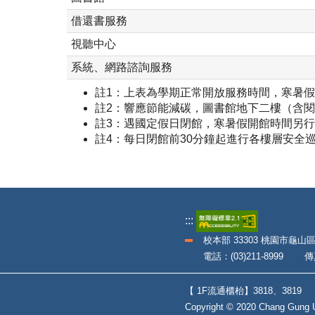
借還書服務
視聽中心
系統、網路諮詢服務
註1：上表為學期正常開放服務時間，寒暑
註2：響應節能減碳，圖書館地下二樓（含閱
註3：遇國定假日閉館，寒暑假開館時間另
註4：每日閉館前30分鐘起進行各樓層安全
:::
校本部 33303 桃園市龜山
電話：(03)211-8999 傳真：
【 1F流通櫃枱】3818、381
Copyright © 2020 Chang Gung Un