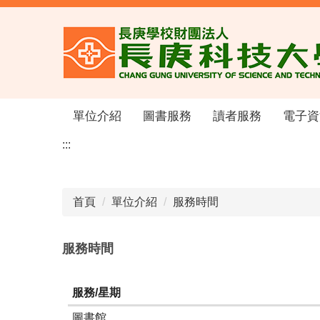
跳
到
主
要
內
容
區
單位介紹
圖書服務
讀者服務
電子資
:::
首頁
單位介紹
服務時間
服務時間
服務/星期
圖書館