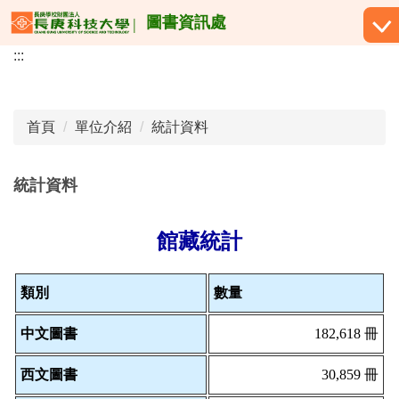
跳
圖書資訊處
到
:::
主
要
內
容
首頁
單位介紹
統計資料
區
統計資料
館藏統計
類別
數量
中文圖書
182,618 冊
西文圖書
30,859 冊