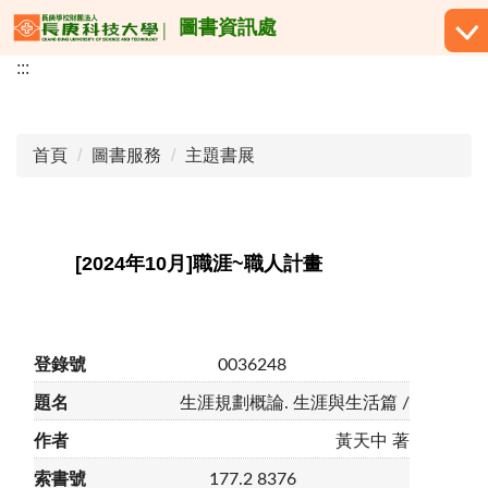
跳
圖書資訊處
到
:::
主
要
內
容
首頁
圖書服務
主題書展
區
[2024年10月]職涯~職人計畫
0036248
生涯規劃概論. 生涯與生活篇 /
黃天中 著
177.2 8376