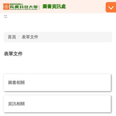
跳
圖書資訊處
到
:::
主
要
內
容
首頁
表單文件
區
表單文件
圖書相關
資訊相關