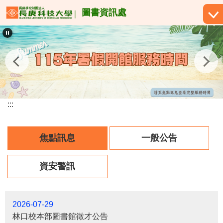
跳
圖書資訊處
到
主
要
內
容
區
:::
焦點訊息
一般公告
資安警訊
2026-07-29
林口校本部圖書館徵才公告