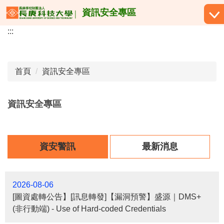
跳
資訊安全專區
到
:::
主
要
內
容
首頁
資訊安全專區
區
資訊安全專區
資安警訊
最新消息
2026-08-06
[圖資處轉公告】[訊息轉發]【漏洞預警】盛源｜DMS+
(非行動端) - Use of Hard-coded Credentials