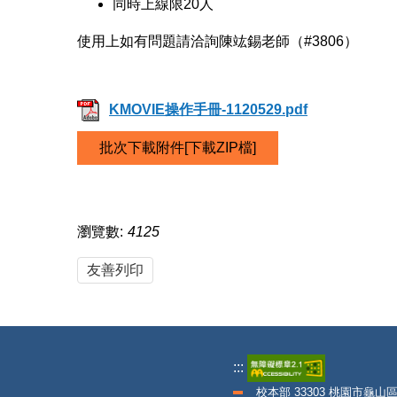
同時上線限20人
使用上如有問題請洽詢陳竑錫老師（#3806）
KMOVIE操作手冊-1120529.pdf
批次下載附件[下載ZIP檔]
瀏覽數:
4125
友善列印
:::
校本部 33303 桃園市龜山