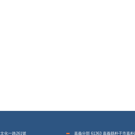
區文化一路261號
嘉義分部 61363 嘉義縣朴子市嘉