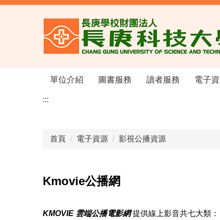
跳
到
主
要
內
容
區
單位介紹
圖書服務
讀者服務
電子資
:::
首頁
電子資源
影視公播資源
Kmovie公播網
KMOVIE
雲端公播電影網
提供線上影音共七大類：