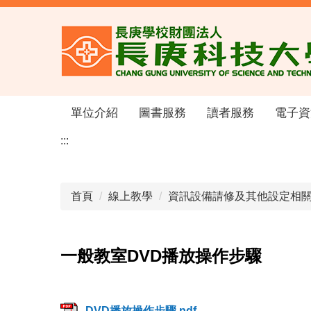
跳
到
主
要
內
容
區
單位介紹
圖書服務
讀者服務
電子資
:::
首頁
線上教學
資訊設備請修及其他設定相
一般教室DVD播放操作步驟
DVD播放操作步驟.pdf