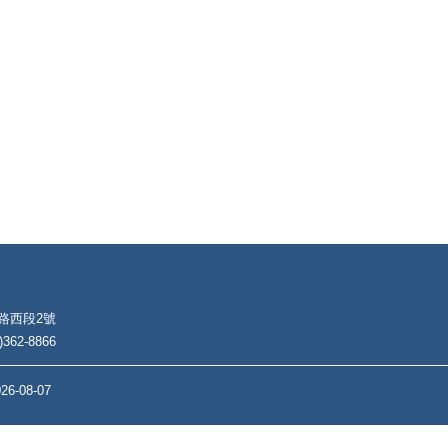
朴路西段2號
62-8866
26-08-07