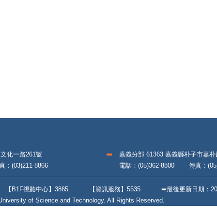
區文化一路261號
嘉義分部 61363 嘉義縣朴子市嘉
(03)211-8866
電話：(05)362-8800 傳真：(05)3
9
【B1F視聽中心】3865
【資訊服務】5535
➥最後更新日期：
20
iversity of Science and Technology. All Rights Reserved.