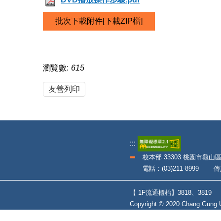
批次下載附件[下載ZIP檔]
瀏覽數:
615
友善列印
:::
校本部 33303 桃園市龜山
電話：(03)211-8999 傳真：
【 1F流通櫃枱】3818、381
Copyright © 2020 Chang Gung Un