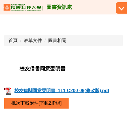
跳
圖書資訊處
到
:::
主
要
內
容
首頁
表單文件
圖書相關
區
校友借書同意聲明書
校友借閱同意聲明書_111-C200-09(修改版).pdf
批次下載附件[下載ZIP檔]