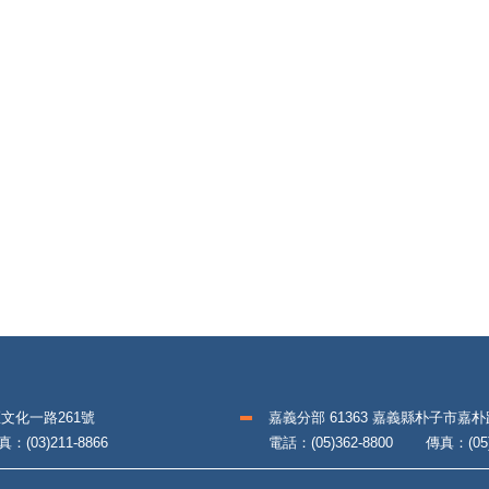
區文化一路261號
嘉義分部 61363 嘉義縣朴子市嘉
(03)211-8866
電話：(05)362-8800 傳真：(05)3