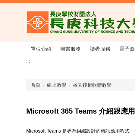
跳
到
主
要
內
容
區
單位介紹
圖書服務
讀者服務
電子資
:::
首頁
線上教學
校園授權軟體教學
Microsoft 365 Teams 介紹跟應
Microsoft Teams 是專為組織設計的傳訊