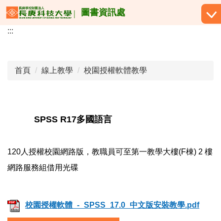
跳
圖書資訊處
到
:::
主
要
內
容
首頁
線上教學
校園授權軟體教學
區
SPSS R17多國語言
120人授權校園網路版，教職員可至第一教學大樓(F棟) 2 樓
網路服務組借用光碟
校園授權軟體_-_SPSS_17.0_中文版安裝教學.pdf